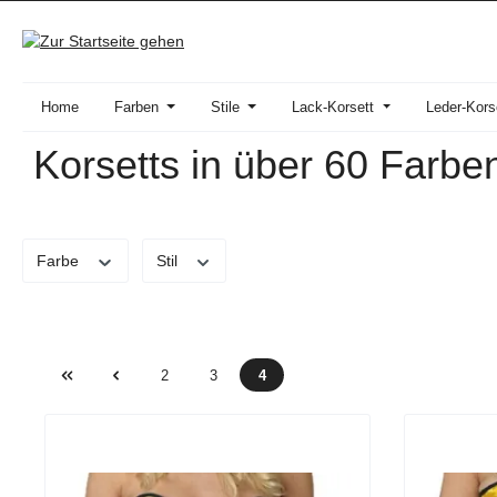
 Hauptinhalt springen
Zur Suche springen
Zur Hauptnavigation springen
Home
Farben
Stile
Lack-Korsett
Leder-Kors
Korsetts in über 60 Farbe
Farbe
Stil
2
3
4
Seite
Seite
Seite