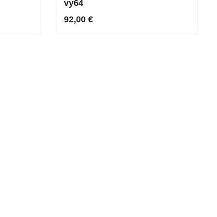
vy64
92,00 €