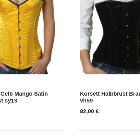
 Gelb Mango Satin
Korsett Halbbrust Br
st sy13
vh59
82,00 €