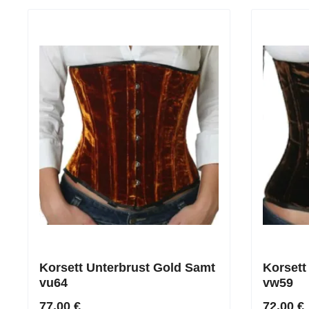
Korsett Unterbrust Gold Samt
Korsett
vu64
vw59
77,00 €
72,00 €