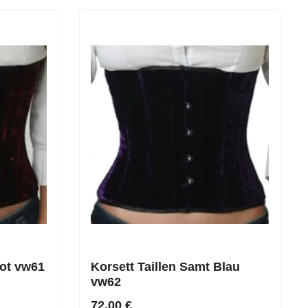
Rot vw61
Korsett Taillen Samt Blau
vw62
72,00 €