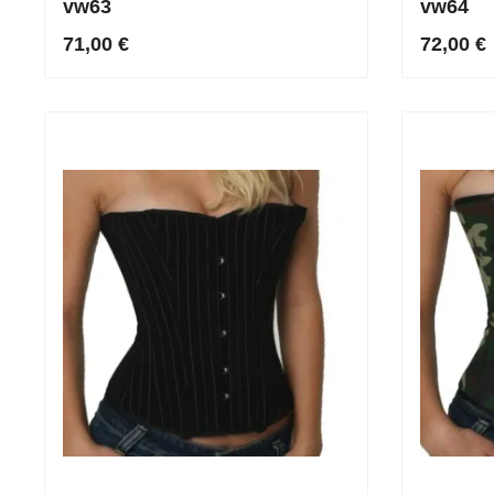
vw63
vw64
71,00 €
72,00 €