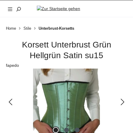
Zum Hauptinhalt springen
Home
Stile
Unterbrust-Korsetts
Korsett Unterbrust Grün
Hellgrün Satin su15
fapedo
Bildergalerie überspringen