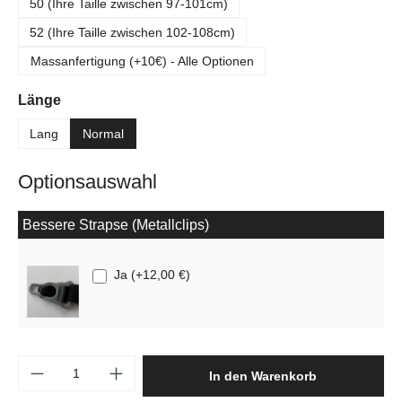
50 (Ihre Taille zwischen 97-101cm)
52 (Ihre Taille zwischen 102-108cm)
Massanfertigung (+10€) - Alle Optionen
auswählen
Länge
Lang
Normal
Optionsauswahl
Bessere Strapse (Metallclips)
Ja
(
+12,00 €
)
Produkt Anzahl: Gib den gewünschten Wert e
In den Warenkorb