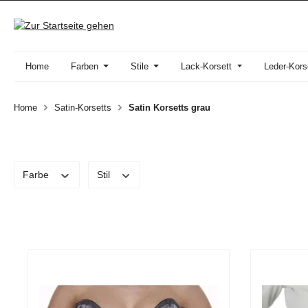
 Hauptinhalt springen
Zur Suche springen
Zur Hauptnavigation springen
Home
Farben
Stile
Lack-Korsett
Leder-Kors
Home
Satin-Korsetts
Satin Korsetts grau
Farbe
Stil