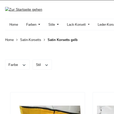
 Hauptinhalt springen
Zur Suche springen
Zur Hauptnavigation springen
Home
Farben
Stile
Lack-Korsett
Leder-Kors
Home
Satin-Korsetts
Satin Korsetts gelb
Farbe
Stil