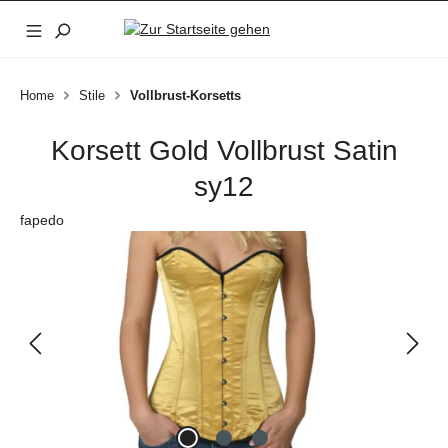
Zum Hauptinhalt springen
Home
Stile
Vollbrust-Korsetts
Korsett Gold Vollbrust Satin
sy12
fapedo
Bildergalerie überspringen