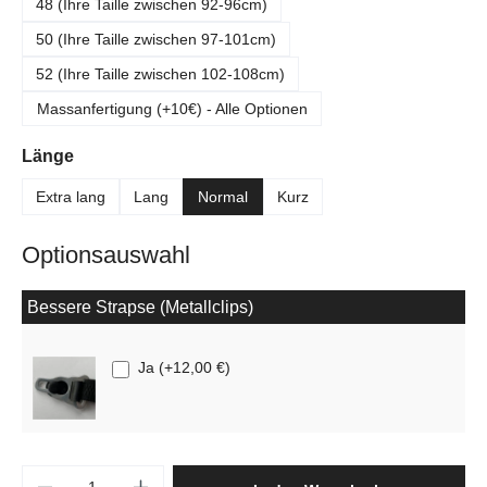
48 (Ihre Taille zwischen 92-96cm)
50 (Ihre Taille zwischen 97-101cm)
52 (Ihre Taille zwischen 102-108cm)
Massanfertigung (+10€) - Alle Optionen
auswählen
Länge
Extra lang
Lang
Normal
Kurz
Optionsauswahl
Bessere Strapse (Metallclips)
Ja
(
+12,00 €
)
Produkt Anzahl: Gib den gewünschten Wert e