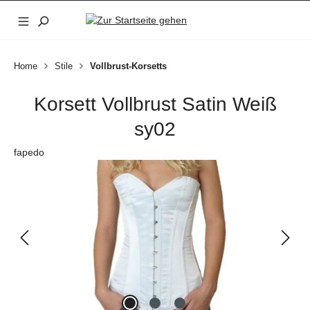
Zum Hauptinhalt springen
Home
Stile
Vollbrust-Korsetts
Korsett Vollbrust Satin Weiß
sy02
fapedo
Bildergalerie überspringen