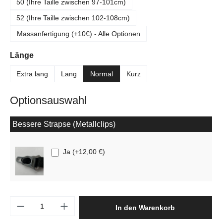
50 (Ihre Taille zwischen 97-101cm)
52 (Ihre Taille zwischen 102-108cm)
Massanfertigung (+10€) - Alle Optionen
auswählen
Länge
Extra lang
Lang
Normal
Kurz
Optionsauswahl
Bessere Strapse (Metallclips)
Ja
(
+12,00 €
)
Produkt Anzahl: Gib den gewünschten Wert e
In den Warenkorb