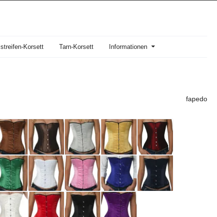
streifen-Korsett
Tarn-Korsett
Informationen
fapedo