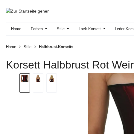
 Hauptinhalt springen
Zur Suche springen
Zur Hauptnavigation springen
Home
Farben
Stile
Lack-Korsett
Leder-Kors
Home
Stile
Halbbrust-Korsetts
Korsett Halbbrust Rot Wein
Bildergalerie überspringen