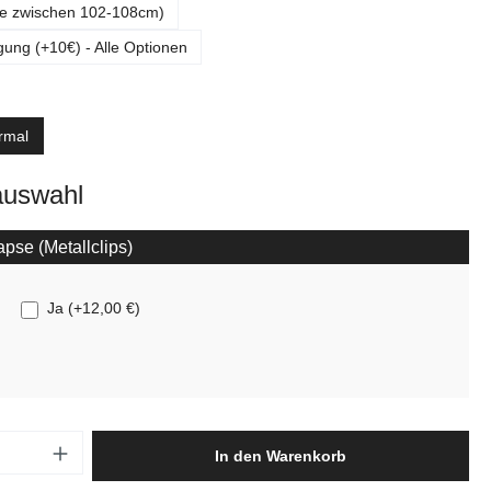
lle zwischen 102-108cm)
gung (+10€) - Alle Optionen
ählen
rmal
auswahl
pse (Metallclips)
Ja
(
+12,00 €
)
Anzahl: Gib den gewünschten Wert ein oder
In den Warenkorb