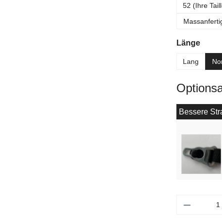
52 (Ihre Tai
Massanferti
ausw
Länge
Lang
No
Options
Bessere Stra
Produkt 