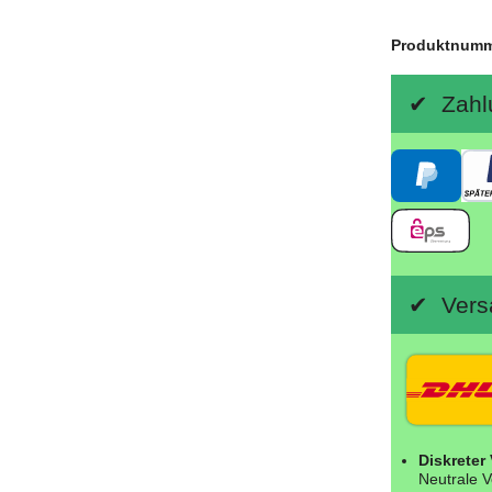
Produktnum
✔ Zahlu
✔ Versa
Diskreter
Neutrale V