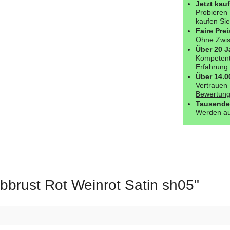
Jetzt kau
Probieren 
kaufen Sie
Faire Prei
Ohne Zwisc
Über 20 J
Kompetent
Erfahrung.
Über 14.
Vertrauen 
Bewertung
Tausende
Werden au
bbrust Rot Weinrot Satin sh05"