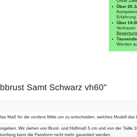
Ohne Zwisc
Über 20 J
Kompetent
Erfahrung.
Über 14.
Vertrauen 
Bewertung
Tausende
Werden au
albbrust Samt Schwarz vh60"
das Maß für die vordere Mitte um zu entscheiden, welches Modell das Ric
eingeben. Wir ziehen von Brust- und Hüftmaß 5 cm und von der Taille 
umfang kann die Passform nicht mehr garantiert werden.