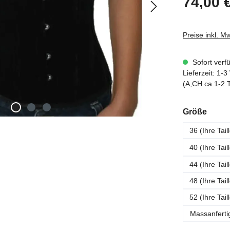
74,00 
Preise inkl. M
Sofort verf
Lieferzeit: 1
(A,CH ca.1-2 
ausw
Größe
36 (Ihre Tai
40 (Ihre Tai
44 (Ihre Tai
48 (Ihre Tai
52 (Ihre Tai
Massanferti