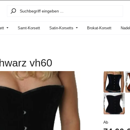
ett
Samt-Korsett
Satin-Korsetts
Brokat-Korsett
Nadel
chwarz vh60
Regulärer P
Ab