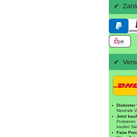
✔ Zahlu
✔ Versa
Diskreter
Neutrale V
Jetzt kau
Probieren 
kaufen Sie
Faire Prei