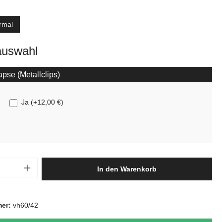
ählen
rmal
auswahl
pse (Metallclips)
Ja
(
+12,00 €
)
Anzahl: Gib den gewünschten Wert ein oder
In den Warenkorb
mer:
vh60/42