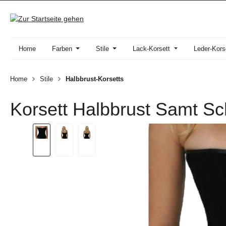
 Hauptinhalt springen
Zur Suche springen
Zur Hauptnavigation springen
Home
Farben
Stile
Lack-Korsett
Leder-Kors
Home
Stile
Halbbrust-Korsetts
Korsett Halbbrust Samt S
Bildergalerie überspringen