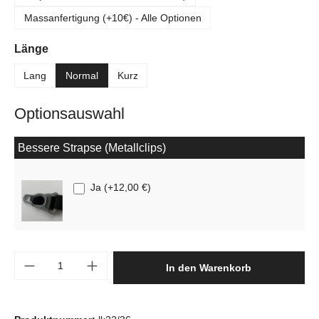
Massanfertigung (+10€) - Alle Optionen
auswählen
Länge
Lang
Normal
Kurz
Optionsauswahl
Bessere Strapse (Metallclips)
Ja
(
+12,00 €
)
Produkt Anzahl: Gib den gewünschten Wert e
In den Warenkorb