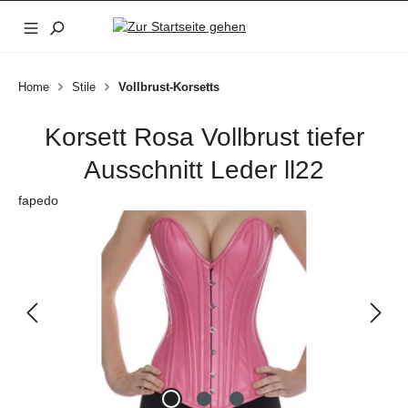
Zum Hauptinhalt springen
Home
Stile
Vollbrust-Korsetts
Korsett Rosa Vollbrust tiefer
Ausschnitt Leder ll22
fapedo
Bildergalerie überspringen