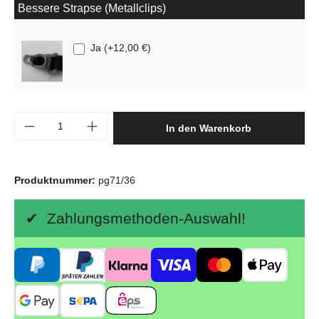
Bessere Strapse (Metallclips)
Ja
(
+12,00 €
)
Produkt Anzahl: Gib den gewünschten Wert e
In den Warenkorb
Produktnummer:
pg71/36
✔ Zahlungsmethoden-Auswahl!