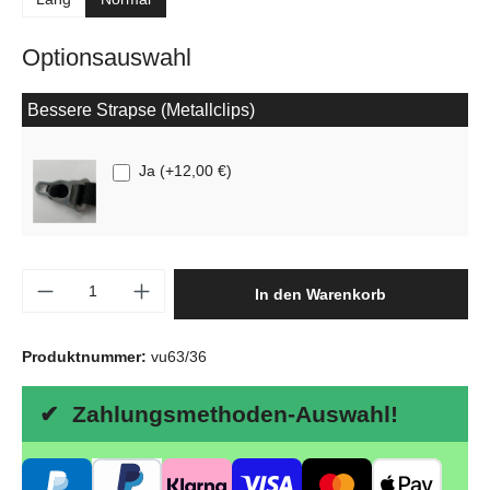
Optionsauswahl
Bessere Strapse (Metallclips)
Ja
(
+12,00 €
)
Produkt Anzahl: Gib den gewünschten Wert e
In den Warenkorb
Produktnummer:
vu63/36
✔ Zahlungsmethoden-Auswahl!