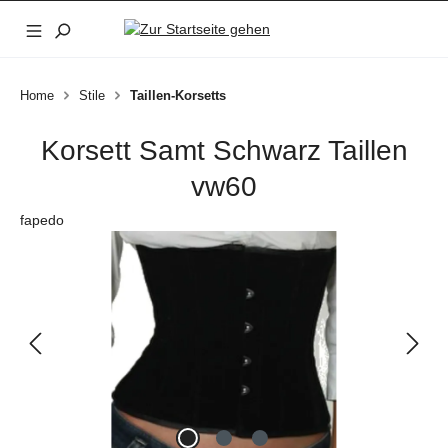
Zum Hauptinhalt springen
Home
Stile
Taillen-Korsetts
Korsett Samt Schwarz Taillen
vw60
fapedo
Bildergalerie überspringen