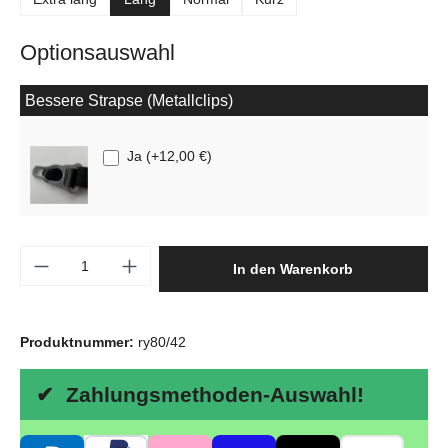
Optionsauswahl
Bessere Strapse (Metallclips)
Ja
(
+12,00 €
)
Produkt Anzahl: Gib den gewünschten Wert e
In den Warenkorb
Produktnummer:
ry80/42
✔ Zahlungsmethoden-Auswahl!