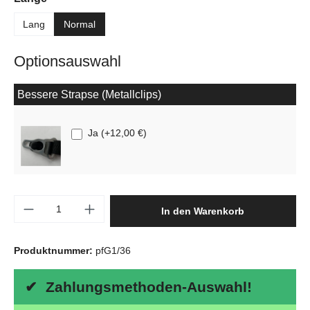
Lang
Normal
Optionsauswahl
Bessere Strapse (Metallclips)
Ja
(
+12,00 €
)
Produkt Anzahl: Gib den gewünschten Wert e
In den Warenkorb
Produktnummer:
pfG1/36
✔ Zahlungsmethoden-Auswahl!