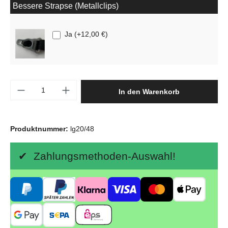
Bessere Strapse (Metallclips)
Ja
(
+12,00 €
)
Produkt Anzahl: Gib den gewünschten Wert e
In den Warenkorb
Produktnummer:
lg20/48
✔ Zahlungsmethoden-Auswahl!