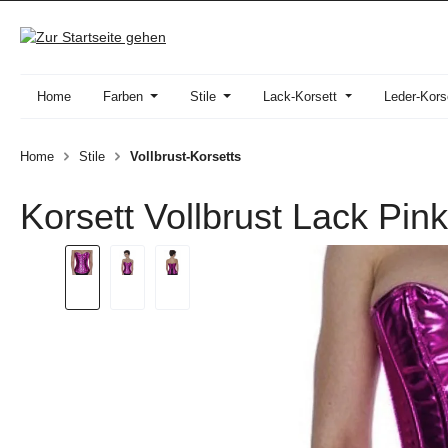
 Hauptinhalt springen
Zur Suche springen
Zur Hauptnavigation springen
Home
Farben
Stile
Lack-Korsett
Leder-Kors
Home
Stile
Vollbrust-Korsetts
Korsett Vollbrust Lack Pink
Bildergalerie überspringen