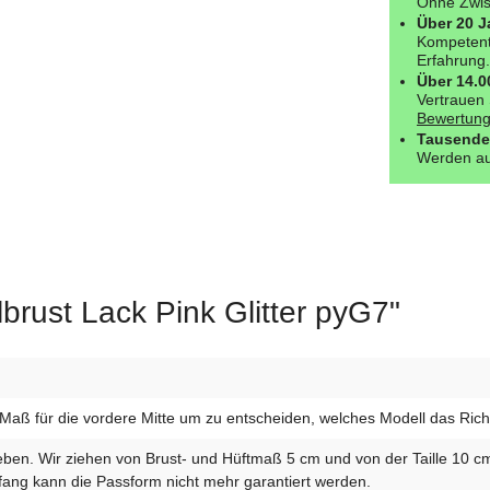
Ohne Zwisc
Über 20 J
Kompetent
Erfahrung.
Über 14.
Vertrauen 
Bewertung
Tausende
Werden au
lbrust Lack Pink Glitter pyG7"
Maß für die vordere Mitte um zu entscheiden, welches Modell das Richtig
geben. Wir ziehen von Brust- und Hüftmaß 5 cm und von der Taille 10 c
ang kann die Passform nicht mehr garantiert werden.