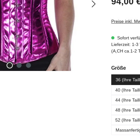
94,00 
Preise inkl. M
Sofort verf
Lieferzeit: 1
(A,CH ca.1-2 
ausw
Größe
36 (Ihre Tai
40 (Ihre Tai
44 (Ihre Tai
48 (Ihre Tai
52 (Ihre Tai
Massanferti