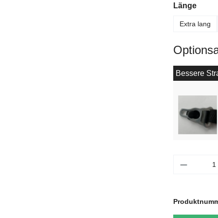
ausw
Länge
Extra lang
Options
Bessere Stra
Produkt 
Produktnum