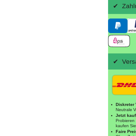
✔ Zahlu
✔ Versa
Diskreter
Neutrale V
Jetzt kau
Probieren 
kaufen Sie
Faire Prei