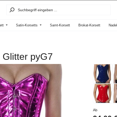
ett
Satin-Korsetts
Samt-Korsett
Brokat-Korsett
Nadel
 Glitter pyG7
Regulärer P
Ab