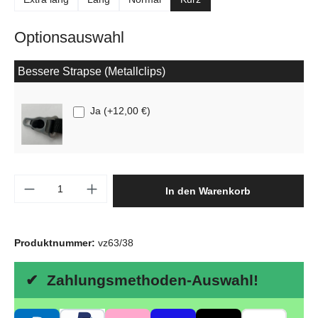
Optionsauswahl
Bessere Strapse (Metallclips)
Ja
(
+12,00 €
)
Produkt Anzahl: Gib den gewünschten Wert e
In den Warenkorb
Produktnummer:
vz63/38
✔ Zahlungsmethoden-Auswahl!