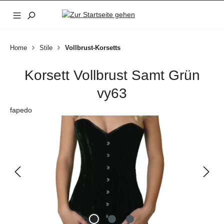
Zum Hauptinhalt springen
Home
Stile
Vollbrust-Korsetts
Korsett Vollbrust Samt Grün
vy63
fapedo
Bildergalerie überspringen