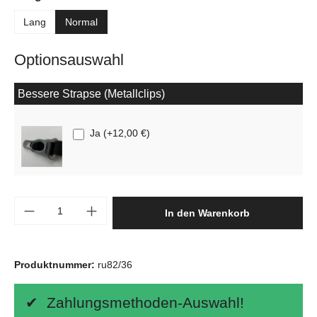
Lang
Normal
Optionsauswahl
Bessere Strapse (Metallclips)
Ja
(
+12,00 €
)
Produkt Anzahl: Gib den gewünschten Wert e
In den Warenkorb
Produktnummer:
ru82/36
✔ Zahlungsmethoden-Auswahl!