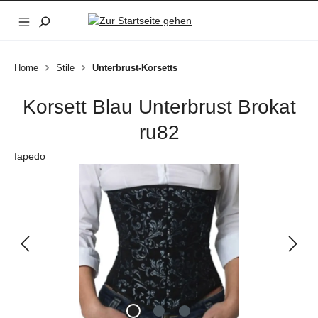
Zum Hauptinhalt springen
Home
Stile
Unterbrust-Korsetts
Korsett Blau Unterbrust Brokat
ru82
fapedo
Bildergalerie überspringen