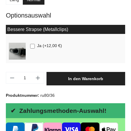
Optionsauswahl
Bessere Strapse (Metallclips)
Ja
(
+12,00 €
)
Produkt Anzahl: Gib den gewünschten Wert e
In den Warenkorb
Produktnummer:
ru80/36
✔ Zahlungsmethoden-Auswahl!