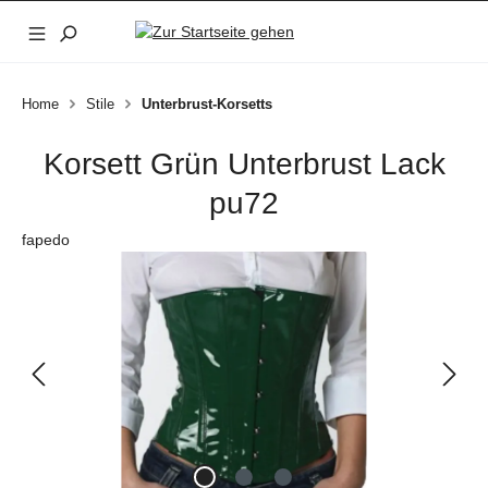
Zum Hauptinhalt springen
Home
Stile
Unterbrust-Korsetts
Korsett Grün Unterbrust Lack
pu72
fapedo
Bildergalerie überspringen