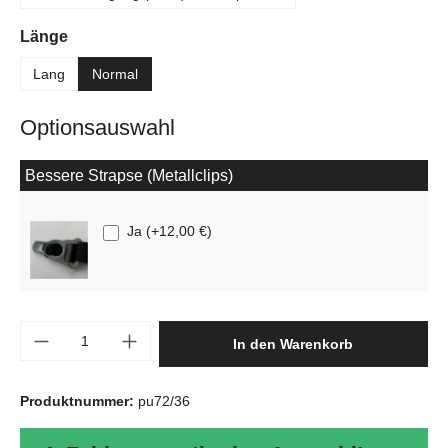
auswählen
Länge
Lang
Normal
Optionsauswahl
Bessere Strapse (Metallclips)
Ja
(
+12,00 €
)
Produkt Anzahl: Gib den gewünschten Wert e
In den Warenkorb
Produktnummer:
pu72/36