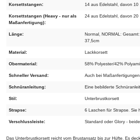
Korsettstangen:
14 aus Edelstahl, davon 10 
Korsettstangen (Heavy - nur als
24 aus Edelstahl, davon 20 
Maßanfertigung):
Länge:
Normal, NORMAL: Gesamt: 32
37,5cm
Material:
Lackkorsett
Obermaterial:
58% Polyester/42% Polyam
Schneller Versand:
Auch bei Maßanfertigungen 
Schnüranleitung:
Eine bebilderte Schnüranleit
Stil:
Unterbrustkorsett
Strapse:
6 Laschen für Strapse. Sie 
Verschlussleiste:
Standard oder Glory - beide
Das Unterbrustkorsett reicht vom Brustansatz bis zur Hüfte. Es dec