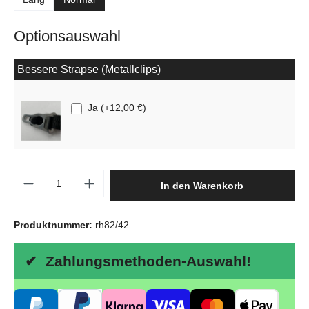
Optionsauswahl
Bessere Strapse (Metallclips)
Ja
(
+12,00 €
)
Produkt Anzahl: Gib den gewünschten Wert e
In den Warenkorb
Produktnummer:
rh82/42
✔ Zahlungsmethoden-Auswahl!