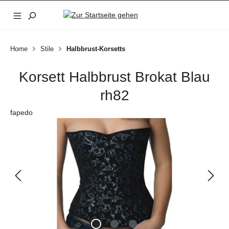
Zum Hauptinhalt springen
Home
Stile
Halbbrust-Korsetts
Korsett Halbbrust Brokat Blau
rh82
fapedo
Bildergalerie überspringen