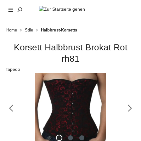
Zum Hauptinhalt springen
Home
Stile
Halbbrust-Korsetts
Korsett Halbbrust Brokat Rot
rh81
fapedo
Bildergalerie überspringen