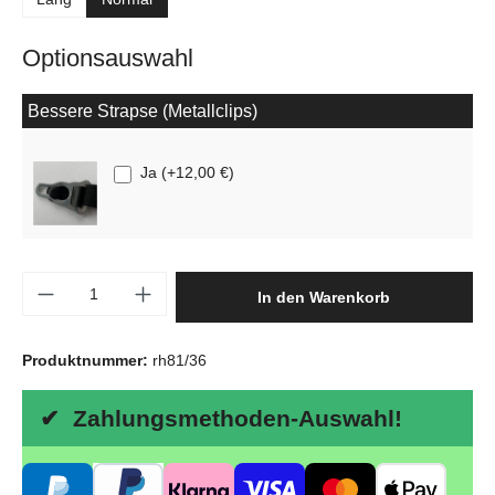
Optionsauswahl
Bessere Strapse (Metallclips)
Ja
(
+12,00 €
)
Produkt Anzahl: Gib den gewünschten Wert e
In den Warenkorb
Produktnummer:
rh81/36
✔ Zahlungsmethoden-Auswahl!