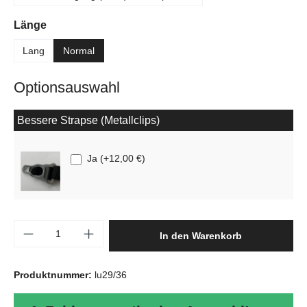
auswählen
Länge
Lang
Normal
Optionsauswahl
Bessere Strapse (Metallclips)
Ja
(
+12,00 €
)
Produkt Anzahl: Gib den gewünschten Wert e
In den Warenkorb
Produktnummer:
lu29/36