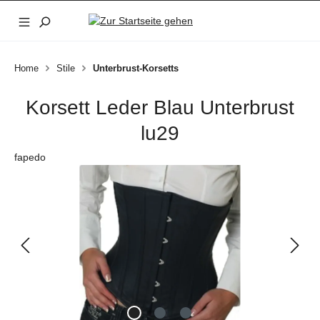
Zum Hauptinhalt springen
Home
Stile
Unterbrust-Korsetts
Korsett Leder Blau Unterbrust
lu29
fapedo
Bildergalerie überspringen