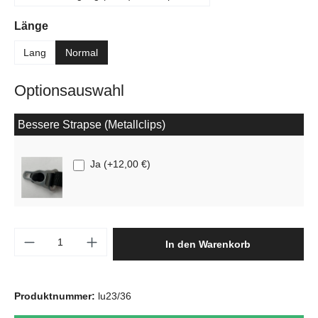
auswählen
Länge
Lang
Normal
Optionsauswahl
Bessere Strapse (Metallclips)
Ja
(
+12,00 €
)
Produkt Anzahl: Gib den gewünschten Wert e
In den Warenkorb
Produktnummer:
lu23/36