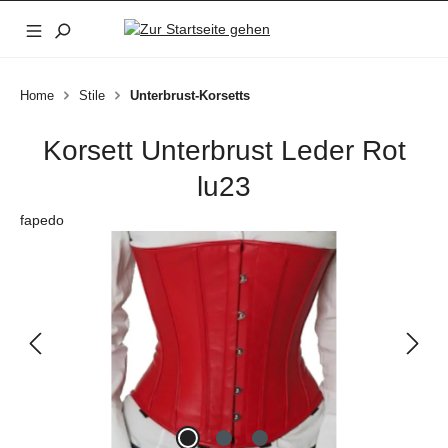
Zum Hauptinhalt springen
Home
Stile
Unterbrust-Korsetts
Korsett Unterbrust Leder Rot
lu23
fapedo
Bildergalerie überspringen