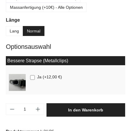
Massanfertigung (+10€) - Alle Optionen
auswählen
Länge
Lang
Normal
Optionsauswahl
Bessere Strapse (Metallclips)
Ja
(
+12,00 €
)
Produkt Anzahl: Gib den gewünschten Wert e
In den Warenkorb