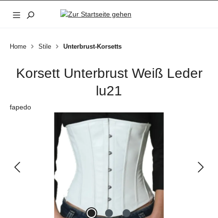
Zum Hauptinhalt springen
Home
Stile
Unterbrust-Korsetts
Korsett Unterbrust Weiß Leder
lu21
fapedo
Bildergalerie überspringen