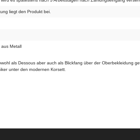
wird es spätestens nach 5 Arbeitstagen nach Zahlungseingang versen
ung liegt den Produkt bei.
 aus Metall
 sowohl als Dessous aber auch als Blickfang über der Oberbekleidung get
ssiker unter den modernen Korsett.