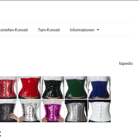
streifen-Korsett
Tarn-Korsett
Informationen
fapedo
s:
€