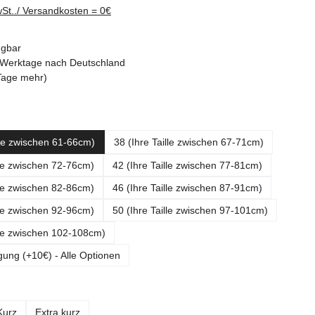
wSt../ Versandkosten = 0€
ügbar
-3 Werktage nach Deutschland
Tage mehr)
ählen
lle zwischen 61-66cm)
38 (Ihre Taille zwischen 67-71cm)
lle zwischen 72-76cm)
42 (Ihre Taille zwischen 77-81cm)
lle zwischen 82-86cm)
46 (Ihre Taille zwischen 87-91cm)
lle zwischen 92-96cm)
50 (Ihre Taille zwischen 97-101cm)
lle zwischen 102-108cm)
gung (+10€) - Alle Optionen
ählen
Kurz
Extra kurz