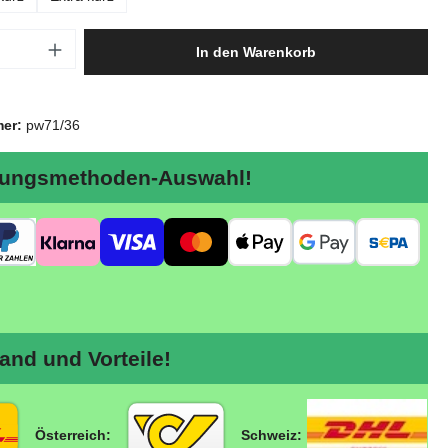
Anzahl: Gib den gewünschten Wert ein oder
In den Warenkorb
mer:
pw71/36
ungsmethoden-Auswahl!
nd und Vorteile!
Österreich:
Schweiz: