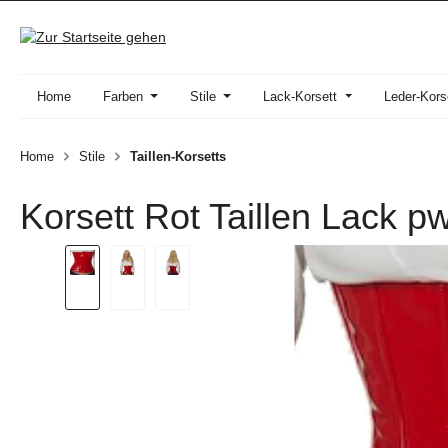
 Hauptinhalt springen
Zur Suche springen
Zur Hauptnavigation springen
Home
Farben
Stile
Lack-Korsett
Leder-Kors
Home
Stile
Taillen-Korsetts
Korsett Rot Taillen Lack p
Bildergalerie überspringen