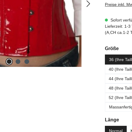
Preise inkl. M
Sofort verf
Lieferzeit: 1
(A,CH ca.1-2 
ausw
Größe
36 (Ihre Tai
40 (Ihre Tai
44 (Ihre Tai
48 (Ihre Tai
52 (Ihre Tai
Massanferti
ausw
Länge
Normal