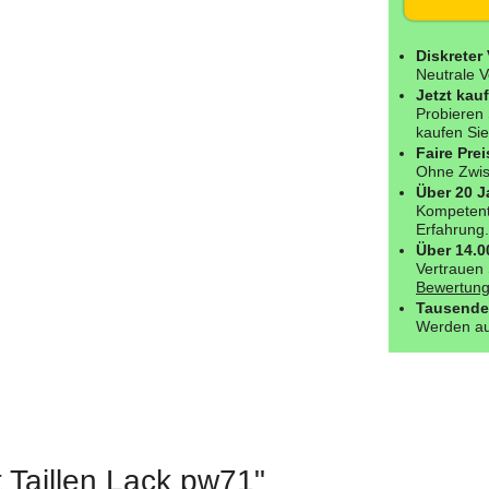
Diskreter
Neutrale V
Jetzt kau
Probieren 
kaufen Sie
Faire Prei
Ohne Zwisc
Über 20 J
Kompetent
Erfahrung.
Über 14.
Vertrauen 
Bewertung
Tausende
Werden au
 Taillen Lack pw71"