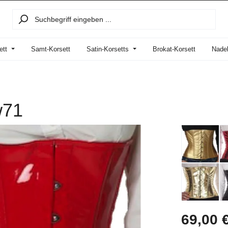
ett
Samt-Korsett
Satin-Korsetts
Brokat-Korsett
Nadel
w71
Regulärer Prei
69,00 