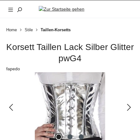
Zum Hauptinhalt springen
Home
Stile
Taillen-Korsetts
Korsett Taillen Lack Silber Glitter
pwG4
fapedo
Bildergalerie überspringen