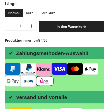
auswählen
Länge
Normal
Kurz
Extra kurz
Produkt Anzahl: Gib den gewünschten Wert e
In den Warenkorb
Produktnummer:
pwG4/36
✔ Zahlungsmethoden-Auswahl!
✔ Versand und Vorteile!