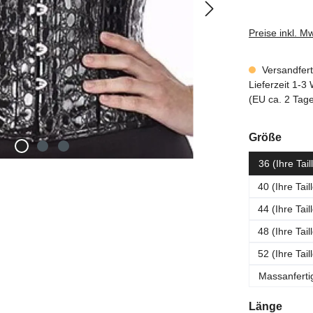
Preise inkl. M
Versandferti
Lieferzeit 1-
(EU ca. 2 Tag
ausw
Größe
36 (Ihre Tai
40 (Ihre Tai
44 (Ihre Tai
48 (Ihre Tai
52 (Ihre Tai
Massanferti
ausw
Länge