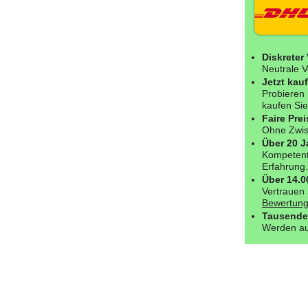
Diskreter
Neutrale V
Jetzt kau
Probieren 
kaufen Sie
Faire Prei
Ohne Zwisc
Über 20 J
Kompetent
Erfahrung.
Über 14.
Vertrauen 
Bewertung
Tausende
Werden au