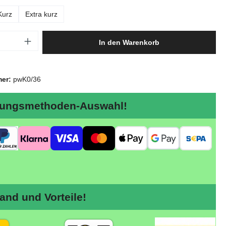
Kurz
Extra kurz
Anzahl: Gib den gewünschten Wert ein oder
In den Warenkorb
mer:
pwK0/36
ungsmethoden-Auswahl!
nd und Vorteile!