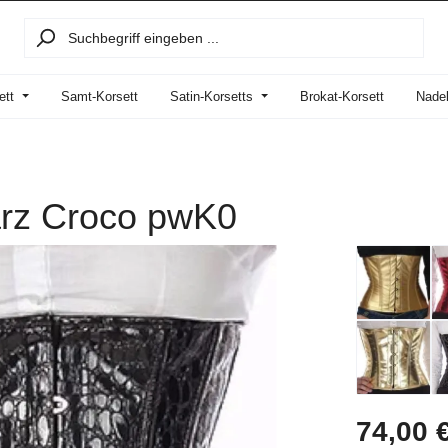
ett
Samt-Korsett
Satin-Korsetts
Brokat-Korsett
Nadel
arz Croco pwK0
Regulärer Prei
74,00 