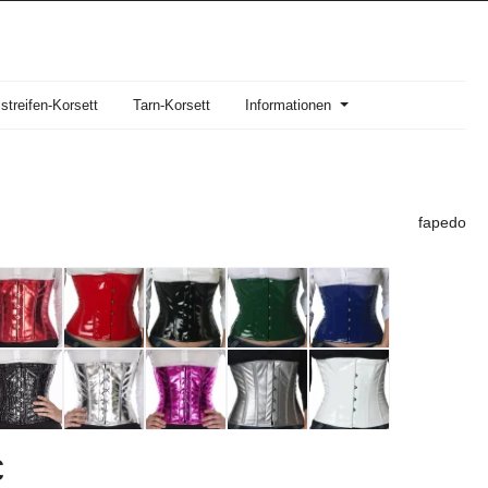
streifen-Korsett
Tarn-Korsett
Informationen
fapedo
s:
€