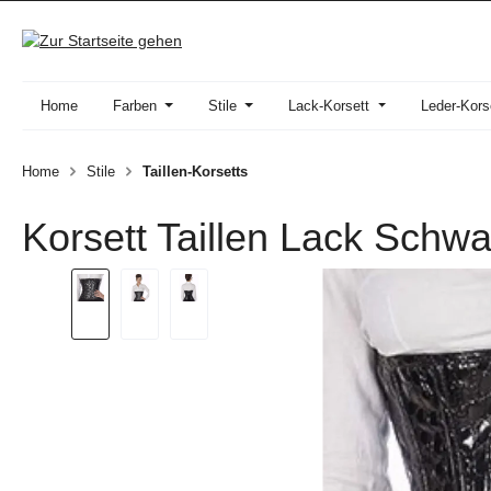
 Hauptinhalt springen
Zur Suche springen
Zur Hauptnavigation springen
Home
Farben
Stile
Lack-Korsett
Leder-Kors
Home
Stile
Taillen-Korsetts
Korsett Taillen Lack Schw
Bildergalerie überspringen