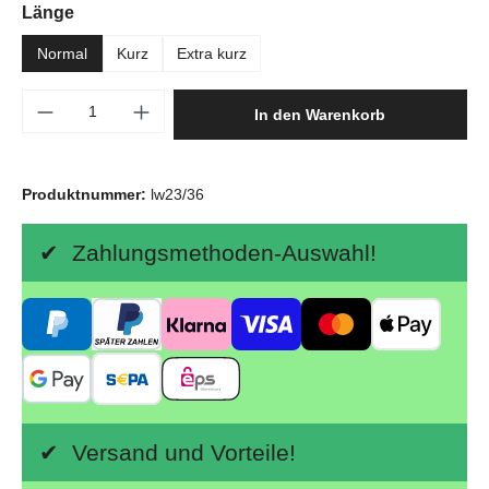
auswählen
Länge
Normal
Kurz
Extra kurz
Produkt Anzahl: Gib den gewünschten Wert e
In den Warenkorb
Produktnummer:
lw23/36
✔ Zahlungsmethoden-Auswahl!
✔ Versand und Vorteile!