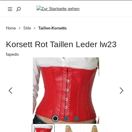
Zum Hauptinhalt springen
Home
Stile
Taillen-Korsetts
Korsett Rot Taillen Leder lw23
fapedo
Bildergalerie überspringen