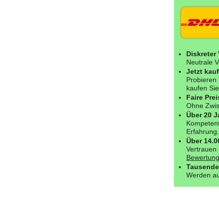
Diskreter
Neutrale V
Jetzt kau
Probieren 
kaufen Sie
Faire Prei
Ohne Zwisc
Über 20 J
Kompetent
Erfahrung.
Über 14.
Vertrauen 
Bewertung
Tausende
Werden au