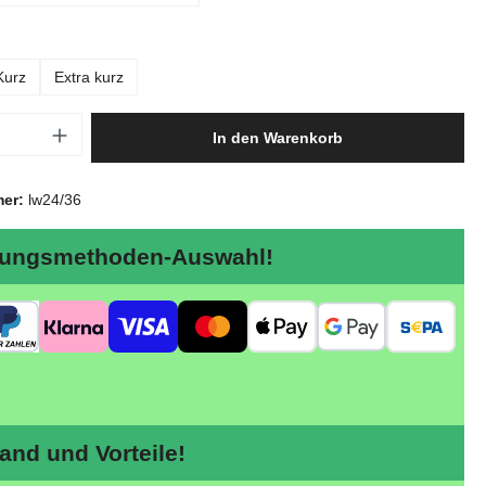
ählen
Kurz
Extra kurz
Anzahl: Gib den gewünschten Wert ein oder
In den Warenkorb
mer:
lw24/36
ungsmethoden-Auswahl!
nd und Vorteile!