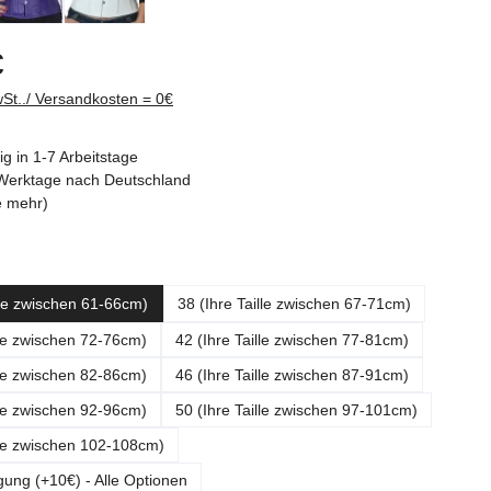
s:
€
wSt../ Versandkosten = 0€
g in 1-7 Arbeitstage
3 Werktage nach Deutschland
e mehr)
ählen
lle zwischen 61-66cm)
38 (Ihre Taille zwischen 67-71cm)
lle zwischen 72-76cm)
42 (Ihre Taille zwischen 77-81cm)
lle zwischen 82-86cm)
46 (Ihre Taille zwischen 87-91cm)
lle zwischen 92-96cm)
50 (Ihre Taille zwischen 97-101cm)
lle zwischen 102-108cm)
gung (+10€) - Alle Optionen