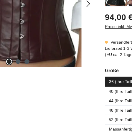
Regulärer Prei
94,00 
Preise inkl. M
Versandferti
Lieferzeit 1-
(EU ca. 2 Tag
ausw
Größe
36 (Ihre Tai
40 (Ihre Tai
44 (Ihre Tai
48 (Ihre Tai
52 (Ihre Tai
Massanferti