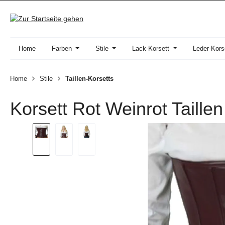
 Hauptinhalt springen
Zur Suche springen
Zur Hauptnavigation springen
Home
Farben
Stile
Lack-Korsett
Leder-Kors
Home
Stile
Taillen-Korsetts
Korsett Rot Weinrot Taille
Bildergalerie überspringen