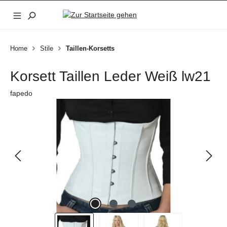
Zum Hauptinhalt springen
Home
Stile
Taillen-Korsetts
Korsett Taillen Leder Weiß lw21
fapedo
Bildergalerie überspringen