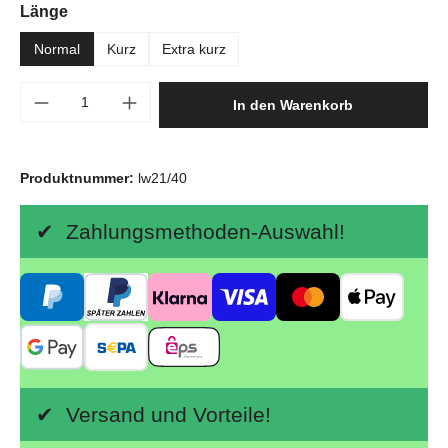
auswählen
Länge
Normal
Kurz
Extra kurz
Produkt Anzahl: Gib den gewünschten Wert e
In den Warenkorb
Produktnummer:
lw21/40
✔ Zahlungsmethoden-Auswahl!
✔ Versand und Vorteile!